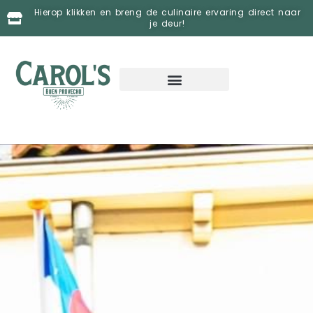
Ga
Hierop klikken en breng de culinaire ervaring direct naar
naar
je deur!
de
inhoud