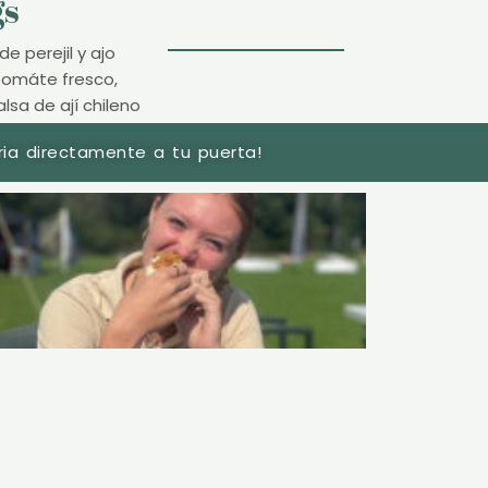
gs
e perejil y ajo
tomáte fresco,
lsa de ají chileno
naria directamente a tu puerta!