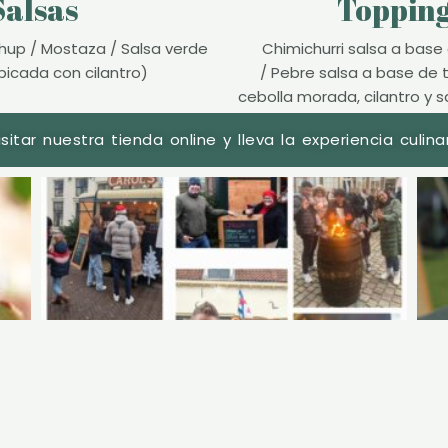
Salsas
Toppin
up / Mostaza / Salsa verde
Chimichurri salsa a base d
picada con cilantro)
/
Pebre salsa a base de 
cebolla morada, cilantro y sa
isitar nuestra tienda online y lleva la experiencia culi