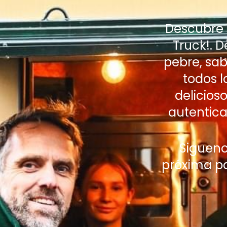
Descubre 
Truck!. 
pebre, sa
todos l
delicios
autentica
Sigueno
próxima pa