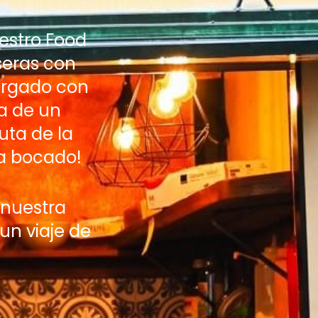
estro Food
seras con
argado con
ta de un
uta de la
da bocado!
 nuestra
un viaje de