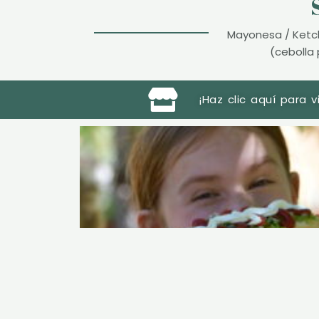
Mayonesa / Ketch
(cebolla 
¡Haz clic aquí para v