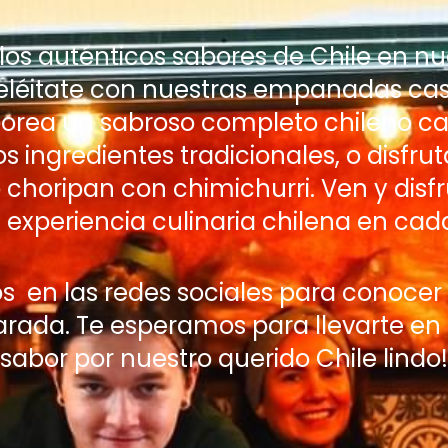
los auténticos sabores de Chile en nu
Deléitate con nuestras empanadas ca
borea un sabroso completo chileno c
os ingredientes tradicionales, o disfru
o choripan con chimichurri. Ven y disfr
 experiencia culinaria chilena en ca
s en las redes sociales para conocer
rada. Te esperamos para llevarte en 
sabor por nuestro querido Chile lindo!