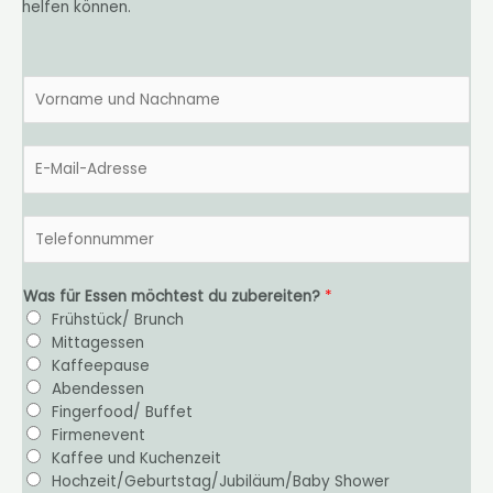
helfen können.
N
a
m
e
E
*
-
M
a
T
i
e
l
l
-
e
Was für Essen möchtest du zubereiten?
*
A
f
Frühstück/ Brunch
d
o
Mittagessen
r
n
Kaffeepause
e
n
Abendessen
s
u
Fingerfood/ Buffet
s
m
Firmenevent
e
m
Kaffee und Kuchenzeit
*
e
Hochzeit/Geburtstag/Jubiläum/Baby Shower