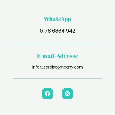
WhatsApp
0178 6864 942
E-mail-Adresse
info@carolscompany.com
F
I
a
n
c
s
e
t
b
a